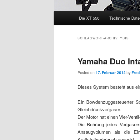
Hauptmenü
Die XT 550
Technische Date
SCHLAGWORT-ARCHIV:
YDIS
Yamaha Duo Int
Posted on
17. Februar 2014
by
Fred
Dieses System besteht aus ei
EIn Bowdenzuggesteuerter Sch
Gleichdruckvergaser.
Der Motor hat einen Vier-Venti
Die Bohrung jedes Vergaser
Ansaugvolumen als die Einz
Kraftstoffverbrauch gesenkt.