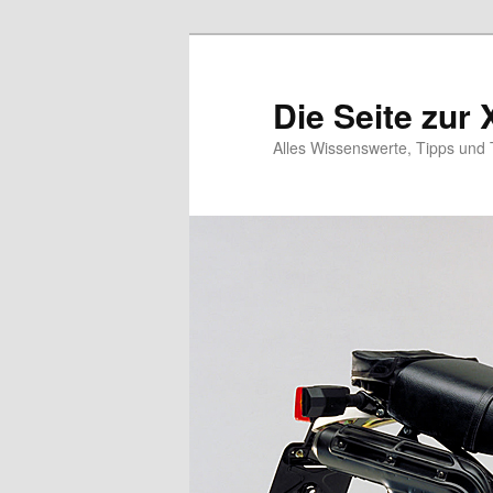
Zum
Zum
primären
sekundären
Inhalt
Inhalt
Die Seite zur 
springen
springen
Alles Wissenswerte, Tipps und