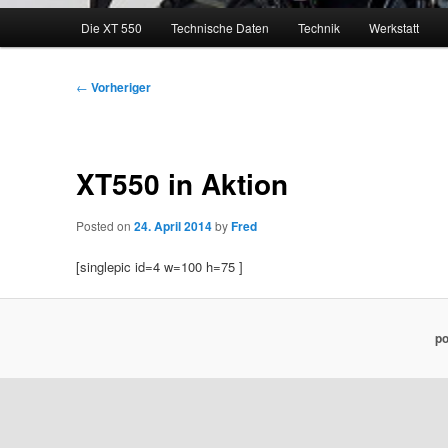
Hauptmenü
Die XT 550
Technische Daten
Technik
Werkstatt
Beitragsnavigation
←
Vorheriger
XT550 in Aktion
Posted on
24. April 2014
by
Fred
[singlepic id=4 w=100 h=75 ]
po